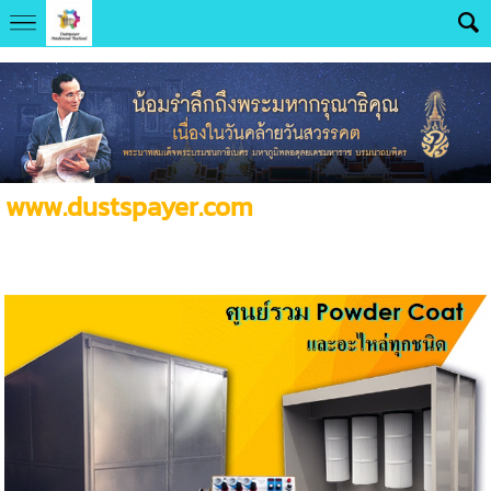
UA-131286644-1
www.dustspayer.com