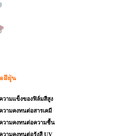
สีฝุ่น
ีความแข็งของฟิล์มสีสูง
ารเคมี
อความชื้น
งสี UV