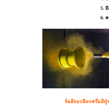
ีความคงทนต่อกา
วามเรียบของฟิล
ข้อดีของสีผงหรือสีฝุ่