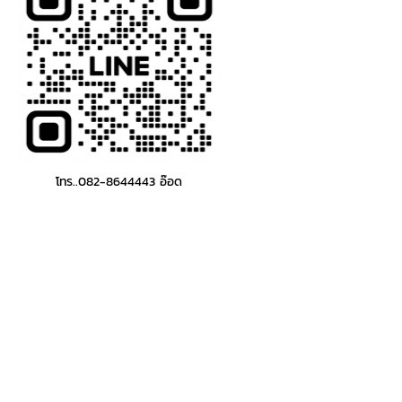
โทร..082-8644443 อ๊อด
2. ม
3. 
4. ม