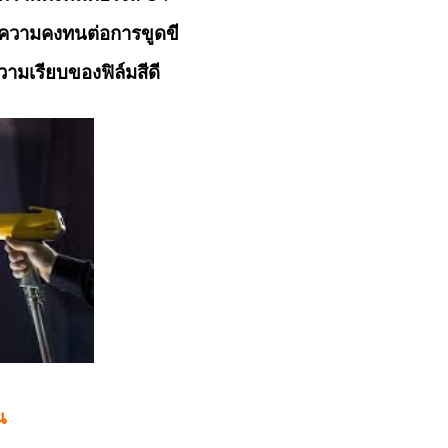
รขูดขี
์มสีดี
น