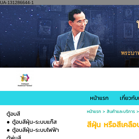
UA-131286644-1
หน้าแรก
เกี่ยวกับ
หน้าแรก
>
สินค้าและบริการ
ตู้อบสี
● ตู้อบสีฝุ่น-ระบบแก๊ส
สีฝุ่น หรือสีเคลื
● ตู้อบสีฝุ่น-ระบบไฟฟ้า
ตู้พ่นสี