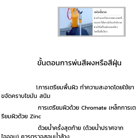
ขั้นตอนการพ่นสีผงหรือสีฝุ่น
1.การเตรียมพื้นผิว ทำความสะอาดโดยใช้ยา
ขจัดคราบไขมัน สนิม
การเตรียมผิวด้วย Chromate เหล็กการเต
รียมผิวด้วย Zinc
ด้วยน้ำครั้งสุดท้าย (ด้วยน้ำปราศจาก
ไอออน) ควรตรวจสอบน้ำล้าง