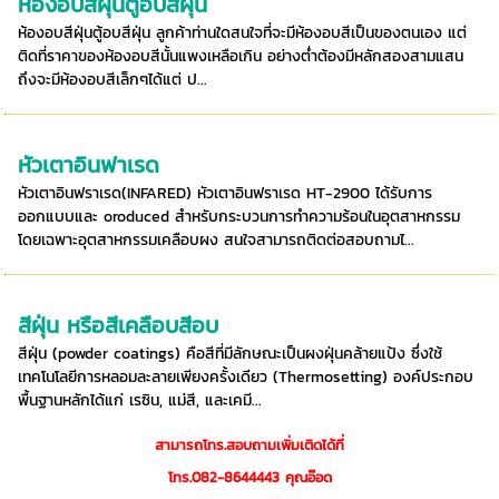
ห้องอบสีฝุ่นตู้อบสีฝุ่น
ห้องอบสีฝุ่นตู้อบสีฝุ่น ลูกค้าท่านใดสนใจที่จะมีห้องอบสีเป็นของตนเอง แต่
ติดที่ราคาของห้องอบสีนั้นแพงเหลือเกิน อย่างต่ำต้องมีหลักสองสามแสน
ถึงจะมีห้องอบสีเล็กๆได้แต่ ป...
หัวเตาอินฟาเรด
หัวเตาอินฟราเรด(INFARED) หัวเตาอินฟราเรด HT-2900 ได้รับการ
ออกแบบและ oroduced สำหรับกระบวนการทำความร้อนในอุตสาหกรรม
โดยเฉพาะอุตสาหกรรมเคลือบผง สนใจสามารถติดต่อสอบถามไ...
สีฝุ่น หรือสีเคลือบสีอบ
สีฝุ่น (powder coatings) คือสีที่มีลักษณะเป็นผงฝุ่นคล้ายแป้ง ซึ่งใช้
เทคโนโลยีการหลอมละลายเพียงครั้งเดียว (Thermosetting) องค์ประกอบ
พื้นฐานหลักได้แก่ เรซิน, แม่สี, และเคมี...
สามารถโทร.สอบถามเพิ่มเติดได้ที่
โทร.082-8644443 คุณอ๊อด